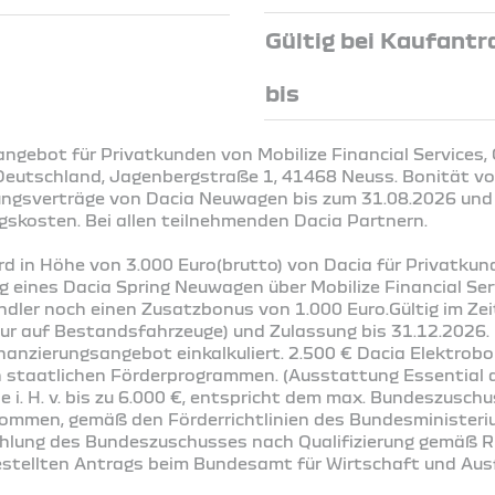
Gültig bei Kaufantr
bis
ngebot für Privatkunden von Mobilize Financial Services,
Deutschland, Jagenbergstraße 1, 41468 Neuss. Bonität vor
ungsverträge von Dacia Neuwagen bis zum 31.08.2026 und
gskosten. Bei allen teilnehmenden Dacia Partnern.
rd in Höhe von 3.000 Euro(brutto) von Dacia für Privatku
g eines Dacia Spring Neuwagen über Mobilize Financial Ser
ler noch einen Zusatzbonus von 1.000 Euro.Gültig im Ze
 nur auf Bestandsfahrzeuge) und Zulassung bis 31.12.2026
inanzierungsangebot einkalkuliert. 2.500 € Dacia Elektrobo
n staatlichen Förderprogrammen. (Ausstattung Essential a
e i. H. v. bis zu 6.000 €, entspricht dem max. Bundeszusch
kommen, gemäß den Förderrichtlinien des Bundesministeri
lung des Bundeszuschusses nach Qualifizierung gemäß Ri
estellten Antrags beim Bundesamt für Wirtschaft und Ausf