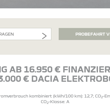
RAGEN
PROBEFAHRT V
G AB 16.950 € FINANZI
 3.000 € DACIA ELEKTRO
Stromverbrauch kombiniert (kWh/100 km): 12,7; CO
-Em
2
CO
-Klasse: A
2