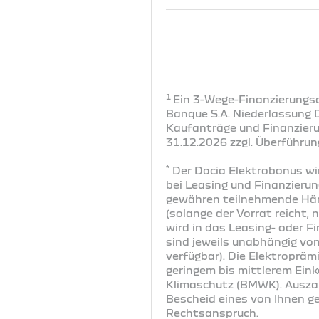
1
Ein 3-Wege-Finanzierungsa
Banque S.A. Niederlassung 
Kaufanträge und Finanzier
31.12.2026 zzgl. Überführun
*
Der Dacia Elektrobonus wi
bei Leasing und Finanzierun
gewähren teilnehmende Händ
(solange der Vorrat reicht,
wird in das Leasing- oder F
sind jeweils unabhängig vo
verfügbar). Die Elektroprämi
geringem bis mittlerem Ein
Klimaschutz (BMWK). Auszah
Bescheid eines von Ihnen g
Rechtsanspruch.