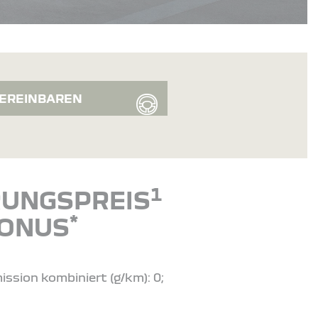
EREINBAREN
1
ERUNGSPREIS
*
BONUS
ission kombiniert (g/km): 0;